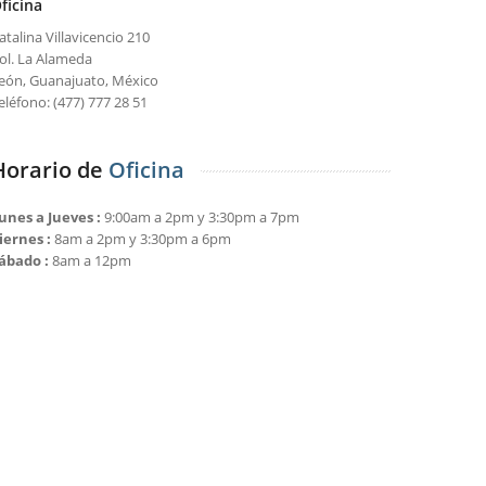
ficina
atalina Villavicencio 210
ol. La Alameda
eón, Guanajuato, México
eléfono: (477) 777 28 51
Horario de
Oficina
unes a Jueves :
9:00am a 2pm y 3:30pm a 7pm
iernes :
8am a 2pm y 3:30pm a 6pm
ábado :
8am a 12pm